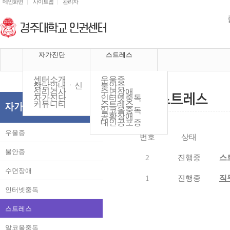
메인화면
사이트맵
관리자
자가진단
스트레스
센터소개
우울증
상담안내ㆍ신청
불안증
심리검사
수면장애
자가진단
인터넷중독
커뮤니티
스트레스
알코올중독
공황장애
대인공포증
우울증
번호
상태
불안증
2
진행중
스
수면장애
1
진행중
직
인터넷중독
스트레스
알코올중독